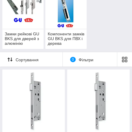
Замки рейкові GU
Компоненти замків
BKS для дверей з
GU BKS для ПВХ і
алюмінію
дерева
Сортування
0
Фільтри