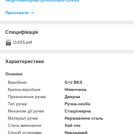
Приховати
Специфікація
114SS.pdf
Характеристики
Основні
Виробник
G-U BKS
Країна виробник
Німеччина
Призначення ручки
Дверна
Тип ручки
Ручка-скоба
Механізм дії ручки
Стаціонарна
Матеріал ручки
Нержавіюча сталь
Стиль виконання
Хай-тек
Спосіб установки
Накладний