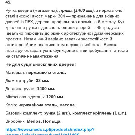
45.
Ручка дверна (магазинна),
пряма (1400 мм)
, з нержавіючої
сталі високої якості марки 304 — призначена для вхідних
дверей із ПВХ, дерева, профільного алюмінію й металу. Кут
кріплення ручки відносно площини дверей — 45 градусів.
Ідеально підходить до різних архітектурних і дизайнерських
проєктів. Незамінний варіант, завдяки зносостійкості й
антикорозійним властивостям нержавіючої сталі. Висока
якість ручок гарантують функціональні випробування та тести
на статичне навантаження.
Не для суцільноскляних дверей!
Матеріал:
нержавіюча сталь.
Діаметр труби:
32 мм.
Довжина ручки:
1400 мм.
Міжосьова відстань:
1200 мм.
Колір:
нержавіюча сталь, матова.
Базовий комплект:
ручка (2 шт.), комплект кріплень (1 шт.).
Виробник:
Medos
, Польща.
https://www.medos.pl/products/index.php?
lang=ru&display=product&id=114SS