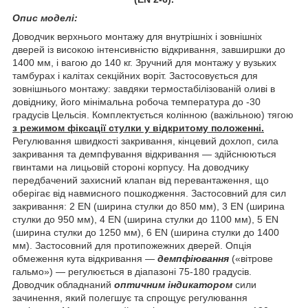
Опис моделі:
Доводчик верхнього монтажу для внутрішніх і зовнішніх
дверей із високою інтенсивністю відкривання, завширшки до
1400 мм, і вагою до 140 кг. Зручний для монтажу у вузьких
тамбурах і калітах секційних воріт. Застосовується для
зовнішнього монтажу: завдяки термостабілізованій оливі в
довіднику, його мінімальна робоча температура до -30
градусів Цельсія. Комплектується колінною (важільною) тягою
з режимом фіксації стулки у відкритому положенні.
Регулювання швидкості закривання, кінцевий дохлоп, сила
закривання та демпфування відкривання — здійснюються
гвинтами на лицьовій стороні корпусу. На доводчику
передбачений захисний клапан від перевантаження, що
оберігає від навмисного пошкодження. Застосовний для сил
закривання: 2 EN (ширина стулки до 850 мм), 3 EN (ширина
стулки до 950 мм), 4 EN (ширина стулки до 1100 мм), 5 EN
(ширина стулки до 1250 мм), 6 EN (ширина стулки до 1400
мм). Застосовний для протипожежних дверей. Опція
обмеження кута відкривання —
демпфіювання
(«вітрове
гальмо») — регулюється в діапазоні 75-180 градусів.
Доводчик обладнаний
оптичним індикатором
сили
зачинення, який полегшує та спрощує регулювання