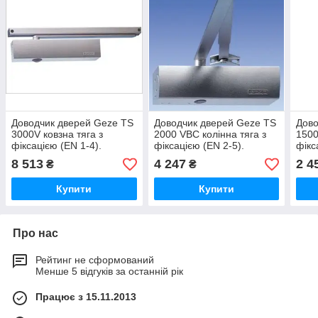
Доводчик дверей Geze TS
Доводчик дверей Geze TS
Дово
3000V ковзна тяга з
2000 VВС колінна тяга з
1500
фіксацією (EN 1-4).
фіксацією (EN 2-5).
фікс
8 513
4 247
2 4
₴
₴
Купити
Купити
Про нас
Рейтинг не сформований
Менше 5 відгуків за останній рік
Працює з 15.11.2013