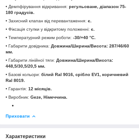
• Демпфірування відкривання:
регульоване, діапазон 75-
180 градусів.
• Захисний клапан від перевантаження:
є.
• Фіксація стулки у відкритому положенні:
є.
• Температурний режим роботи:
-30/+40 °С.
• Габарити довідника:
Довжина/Ширина/Висота: 287/46/60
мм.
• Габарити лінійної тяги:
Довжина/Ширина/Висота:
448,5/30,5/20,5 мм.
• Базові кольори:
білий
Ral
9016, срібло
EV
1, коричневий
Ral
8019.
• Гарантія:
12 місяців.
• Виробник:
Geze, Німеччина.
Приховати
Характеристики