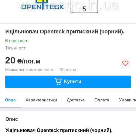
Ущільнювач Openteck притискний (чорний).
В наявності
Тільки опт
20
₴/пог.м
Мінімальне замовлення — 20 пог.м
Купити
Опис
Характеристики
Доставка
Оплата
Умови п
Опис
Ущільнювач
Openteck
притискний (чорний).