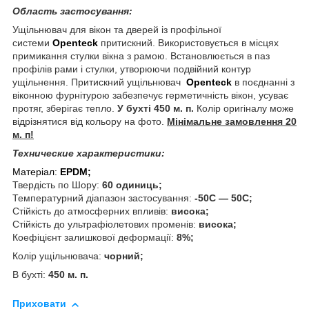
Область застосування:
Ущільнювач для вікон та дверей із профільної
системи
Openteck
притискний. Використовується в місцях
примикання стулки вікна з рамою. Встановлюється в паз
профілів рами і стулки, утворюючи подвійний контур
ущільнення. Притискний ущільнювач
Openteck
в поєднанні з
віконною фурнітурою забезпечує герметичність вікон, усуває
протяг, зберігає тепло.
У бухті 450 м. п.
Колір оригіналу може
відрізнятися від кольору на фото.
Мінімальне замовлення 20
м. п!
Технические характеристики:
Матеріал:
EPDM
;
Твердість по Шору:
60 одиниць;
Температурний діапазон застосування:
-50С ― 50С;
Стійкість до атмосферних впливів:
висока;
Стійкість до ультрафіолетових променів:
висока;
Коефіцієнт залишкової деформації:
8%;
Колір ущільнювача:
чорний;
В бухті:
450 м. п.
Приховати