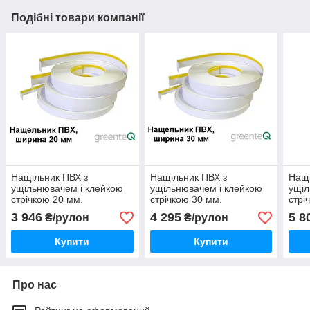
Подібні товари компанії
Нащільник ПВХ з
Нащільник ПВХ з
Нащі
ущільнювачем і клейкою
ущільнювачем і клейкою
ущіл
стрічкою 20 мм.
стрічкою 30 мм.
стрі
3 946
4 295
5 8
₴/рулон
₴/рулон
Купити
Купити
Про нас