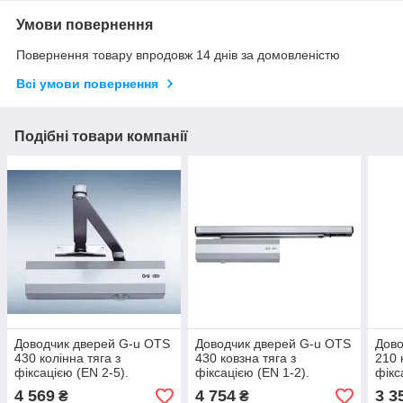
Умови повернення
Повернення товару впродовж 14 днів за домовленістю
Всі умови повернення
Подібні товари компанії
Доводчик дверей G-u OTS
Доводчик дверей G-u OTS
Дово
430 колінна тяга з
430 ковзна тяга з
210 
фіксацією (EN 2-5).
фіксацією (EN 1-2).
фікс
чорн
4 569
4 754
3 3
₴
₴