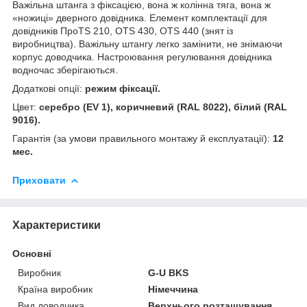
Важільна штанга з фіксацією, вона ж колінна тяга, вона ж
«ножиці» дверного довідника. Елемент комплектації для
довідників Про
TS
210, О
TS
430, О
TS
440 (знят із
виробництва). Важільну штангу легко замінити, не знімаючи
корпус доводчика. Настроювання регулювання довідника
водночас зберігаються.
Додаткові опції:
режим фіксації.
Цвет:
серебро (
EV
1), коричневий (
RAL
8022), білий (
RAL
9016).
Гарантія (за умови правильного монтажу й експлуатації):
12
мес.
Приховати
Характеристики
Основні
Виробник
G-U BKS
Країна виробник
Німеччина
Вид доводчика
Верхнього розташування