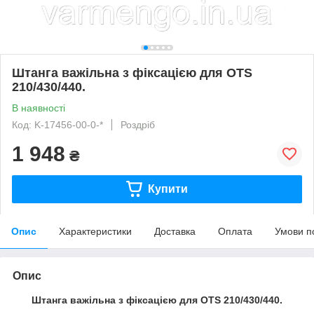
Штанга важільна з фіксацією для ОTS
210/430/440.
В наявності
Код: K-17456-00-0-*
Роздріб
1 948
₴
Купити
Опис
Характеристики
Доставка
Оплата
Умови п
Опис
Штанга важільна з фіксацією для О
TS
210/430/440.