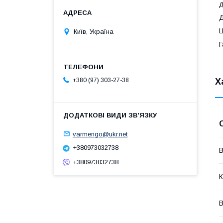
д
Д
Київ, Україна
Г
Х
+380 (97) 303-27-38
varmengo@ukr.net
+380973032738
В
+380973032738
К
В