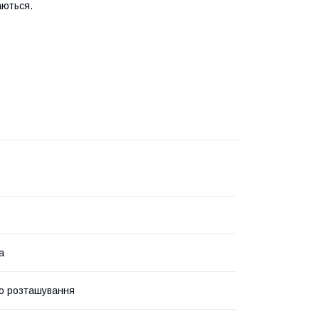
аються.
а
о розташування