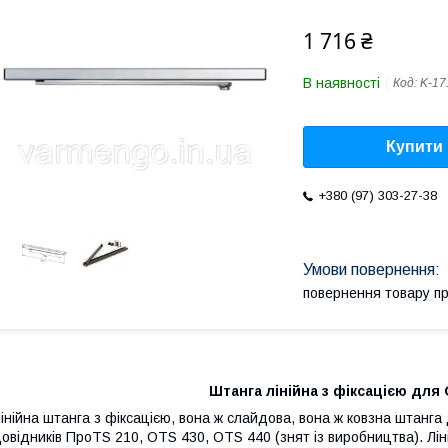
1 716 ₴
В наявності
Код:
K-17
Купити
+380 (97) 303-27-38
повернення товару п
Штанга лінійна з фіксацією для 
інійна штанга з фіксацією, вона ж слайдова, вона ж ковзна штанга
овідників Про
TS
210, О
TS
430, О
TS
440 (знят із виробництва). Лін