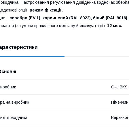
оводчика. Настроювання регулювання довідника водночас зберіг
одаткові опції:
режим фіксації.
Цвет:
серебро (
EV
1), коричневий (
RAL
8022), білий (
RAL
9016).
арантія (за умови правильного монтажу й експлуатації):
12 мес.
арактеристики
Основні
иробник
G-U BKS
раїна виробник
Німеччин
ид доводчика
Верхньог