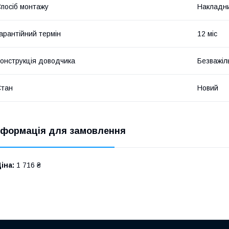
посіб монтажу
Накладн
арантійний термін
12 міс
онструкція доводчика
Безважіл
Стан
Новий
нформація для замовлення
іна:
1 716 ₴