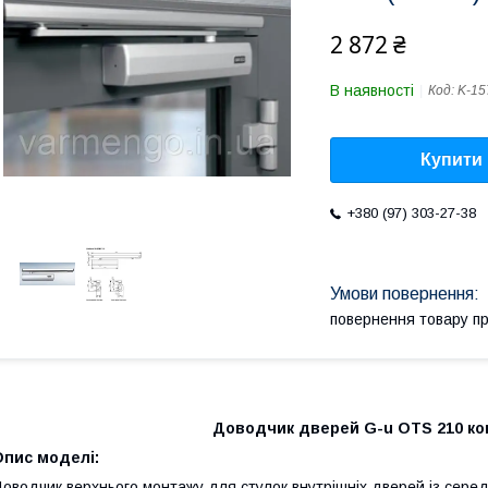
2 872 ₴
В наявності
Код:
K-15
Купити
+380 (97) 303-27-38
повернення товару п
Доводчик дверей G-
u
OTS 210 ков
Опис моделі:
оводчик верхнього монтажу для стулок внутрішніх дверей із серед