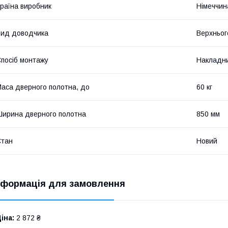
раїна виробник
Німеччин
ид доводчика
Верхньог
посіб монтажу
Накладн
аса дверного полотна, до
60 кг
ирина дверного полотна
850 мм
Стан
Новий
нформація для замовлення
іна:
2 872 ₴