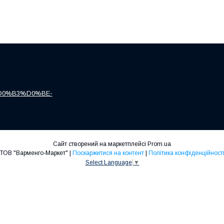
0%B3%D0%BE-
Сайт створений на маркетплейсі
Prom.ua
ТОВ "Варменго-Маркет" |
Поскаржитися на контент
|
Політика конфіденційност
Select Language
▼