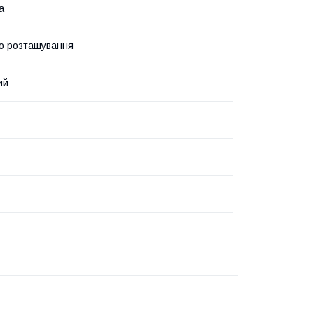
а
о розташування
ий