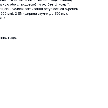
ковзною або слайдовою) тягою
без фіксації
.
зацією. Зусилля закривання регулюється окремим
650 мм), 2 EN (ширина стулки до 850 мм).
 НДС.
яних тощо.