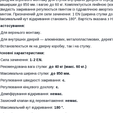
авширшки до 850 мм. і вагою до 60 кг. Комплектується лінійною (
видкість закривання регулюється гвинтом із гідравлічною аморти
винтом. Призначений для сили зачинення: 1 EN (ширина стулки до 
аксимальний кут відкривання становить 180°. Вартість вказана з
Застосування:
 Для верхнього монтажу.
 Для внутрішніх дверей — алюмінієвих, металопластикових, дерев'
 Встановлюється як на дверну коробку, так і на стулку.
сновні характеристики:
 Сила зачинення:
1-2 EN.
 Рекомендована вага стулки:
до 40 кг (макс. 60 кг.)
 Максимальна ширина стулки:
до 850 мм.
 Регулювання швидкості закривання:
є.
 Регулювання кінцевого дохлопу:
є.
 Демпфірування відкривання:
немає.
 Захисний клапан від перевантаження:
немає.
 Максимальний кут відкривання:
180 °.