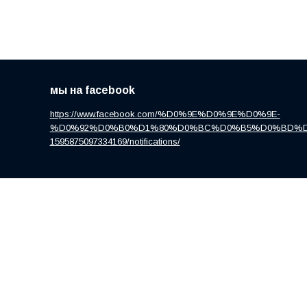
мы на facebook
https://www.facebook.com/%D0%9E%D0%9E%D0%9E-
%D0%92%D0%B0%D1%80%D0%BC%D0%B5%D0%BD%D
1595875097334169/notifications/