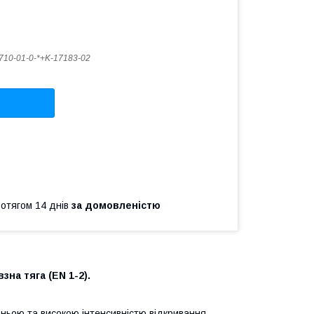
710-01-0-*+K-17183-02
ротягом 14 днів
за домовленістю
зна тяга (EN 1-2).
ньою та високою інтенсивністю відкривання,