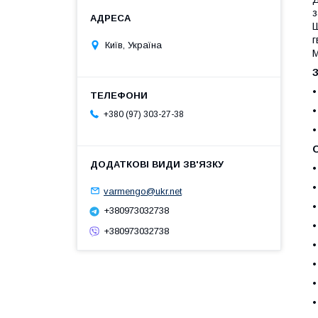
з
Ш
г
Київ, Україна
М
•
•
+380 (97) 303-27-38
•
О
•
•
varmengo@ukr.net
•
+380973032738
•
+380973032738
•
•
•
•