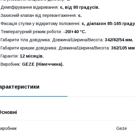
 Демпфірування відкривання:
є, від 80 градусів.
 Захисний клапан від перевантаження:
є.
 Фіксація стулки у відкритому положенні:
є, діапазон 85-165 граду
 Температурний режим роботи:
-20/+40 °С.
 Габарити тіла довідника: Довжина/Ширина/Висота:
342/82/54 мм.
 Габарити кришки довідника: Довжина/Ширина/Висота:
362/105 мм
 Гарантія:
12 місяців.
 Виробник:
G
EZE
(Німеччина).
арактеристики
Основні
иробник
Geze