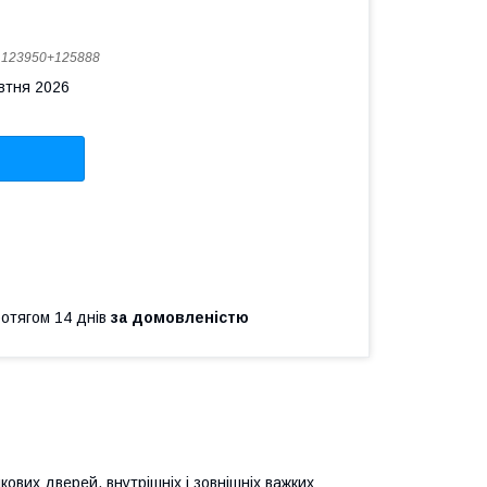
:
123950+125888
овтня 2026
ротягом 14 днів
за домовленістю
ових дверей, внутрішніх і зовнішніх важких