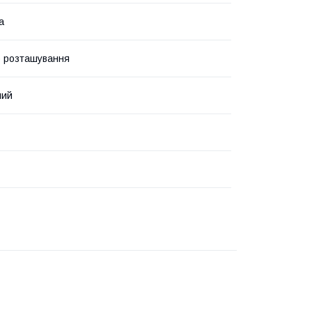
а
 розташування
ний