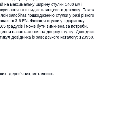
ий на максимальну ширину стулки 1400 мм і
кривання та швидкість кінцевого дохлопу. Також
якій запобігає пошкодженню стулки у разі різкого
пазоні 3-6 EN. Фіксація стулки у відкритому
165 градусів і може бути вимкнена за потреби.
ищення навантаження на дверну стулку. Доводчик
ртикул довідника із заводського каталогу: 123950,
вих, дерев'яних, металевих.