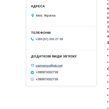
с
м
є
Київ, Україна
в
п
З
п
а
+380 (97) 303-27-38
•
•
•
varmengo@ukr.net
О
+380973032738
•
+380973032738
•
•
•
•
•