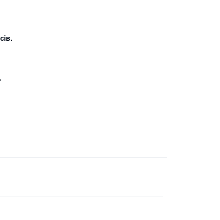
сів.
.