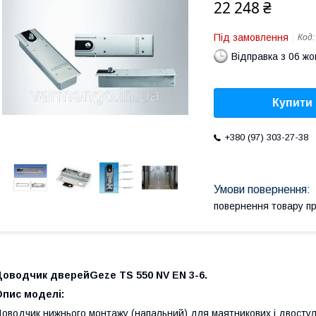
22 248 ₴
Під замовлення
Код
Відправка з 06 ж
Купити
+380 (97) 303-27-38
повернення товару п
Доводчик
дверей
Geze
TS
550 N
V
EN 3-6.
Опис моделі:
оводчик нижнього монтажу (напальний) для маятникових і двостулк