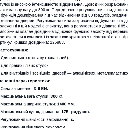
тулок із високою інтенсивністю відкривання. Доводчик розрахован
аксимальну вагу до 300 кг. Передбачене регулювання швидкості за
 функція демпфування під час відчинення від 80 градусів, завдяки 
ідчинення дверей. Регулювання сили закривання відбувається в діа
оложенні в цій моделі є спочатку, вона регулюється в діапазоні 85-
апобіжний клапан довідника здійснює функцію захисту від перев
остачається в комплекті із захисною кришкою з неіржавкої сталі. А
ртикул кришки довідника: 125888.
Застосування:
 Для нижнього монтажу (напальний).
 Для правих і лівих стулок.
 Для внутрішніх і зовнішніх дверей — алюмінієвих, металопластико
сновні характеристики:
 Сила зачинення:
3-6 EN.
 Максимальна вага стулки:
300 кг.
 Максимальна ширина стулки:
1400 мм.
 Максимальний кут відкривання:
175 градусов.
 Регулювання швидкості закривання:
є.
 Регулювання кінцевого дохлопу:
є.