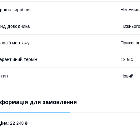
раїна виробник
Німеччин
ид доводчика
Нижнього
посіб монтажу
Прихова
арантійний термін
12 міс
Стан
Новий
нформація для замовлення
іна:
22 248 ₴