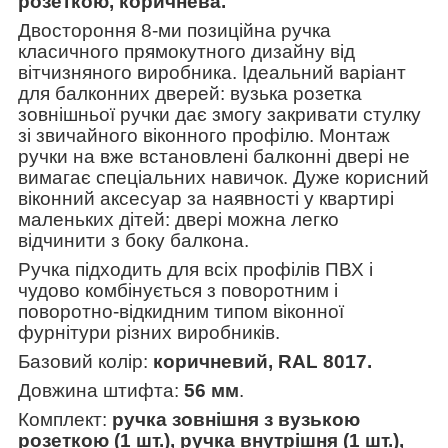
розеткою, коричнева.
Двостороння 8-ми
позиційна ручка
класичного прямокутного дизайну від
вітчизняного виробника. Ідеальний варіант
для балконних дверей: вузька розетка
зовнішньої ручки дає змогу закривати стулку
зі звичайного віконного профілю. Монтаж
ручки на вже встановлені балконні двері не
вимагає спеціальних навичок. Дуже корисний
віконний аксесуар за наявності у квартирі
маленьких дітей: двері можна легко
відчинити з боку балкона.
Ручка підходить для всіх профілів ПВХ і
чудово комбінується з поворотним і
поворотно-відкидним типом віконної
фурнітури різних виробників.
Базовий колір:
коричневий, RAL 8017
.
Довжина штифта:
56 мм
.
Комплект:
ручка зовнішня з вузькою
розеткою (1 шт.), ручка внутрішня (1 шт.),