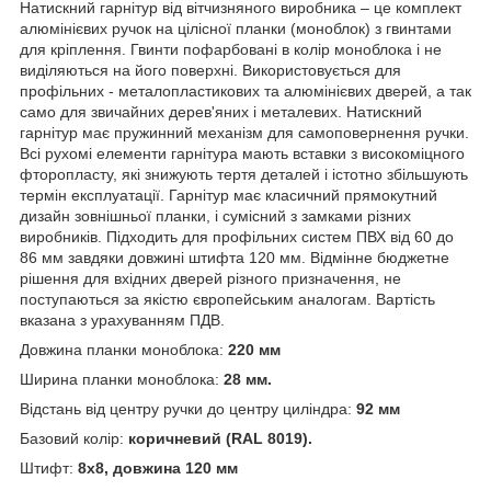
Натискний гарнітур від вітчизняного виробника – це комплект
алюмінієвих ручок на цілісної планки (моноблок) з гвинтами
для кріплення. Гвинти пофарбовані в колір моноблока і не
виділяються на його поверхні. Використовується для
профільних - металопластикових та алюмінієвих дверей, а так
само для звичайних дерев'яних і металевих. Натискний
гарнітур має пружинний механізм для самоповернення ручки.
Всі рухомі елементи гарнітура мають вставки з високоміцного
фторопласту, які знижують тертя деталей і істотно збільшують
термін експлуатації. Гарнітур має класичний прямокутний
дизайн зовнішньої планки, і сумісний з замками різних
виробників. Підходить для профільних систем ПВХ від 60 до
86 мм завдяки довжині штифта 120 мм. Відмінне бюджетне
рішення для вхідних дверей різного призначення, не
поступаються за якістю європейським аналогам. Вартість
вказана з урахуванням ПДВ.
Довжина планки моноблока:
220 мм
Ширина планки моноблока:
28 мм.
Відстань від центру ручки до центру циліндра:
92 мм
Базовий колір:
коричневий
(
RAL 8019).
Штифт:
8х8, довжина 120 мм