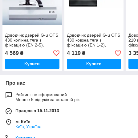
Доводчик дверей G-u OTS
Доводчик дверей G-u OTS
Дово
430 колінна тяга з
430 ковзна тяга з
210 
фіксацією (EN 2-5).
фіксацією (EN 1-2),
фікс
чорний.
чорн
4 569
4 119
3 3
₴
₴
Купити
Купити
Про нас
Рейтинг не сформований
Менше 5 відгуків за останній рік
Працює з 15.11.2013
м. Київ
Київ, Україна
Контакти