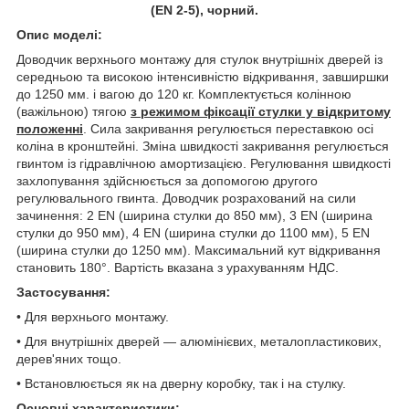
(EN 2-5), чорний.
Опис моделі:
Доводчик верхнього монтажу для стулок внутрішніх дверей із
середньою та високою інтенсивністю відкривання, завширшки
до 1250 мм. і вагою до 120 кг. Комплектується колінною
(важільною) тягою
з режимом фіксації стулки у відкритому
положенні
. Сила закривання регулюється переставкою осі
коліна в кронштейні. Зміна швидкості закривання регулюється
гвинтом із гідравлічною амортизацією. Регулювання швидкості
захлопування здійснюється за допомогою другого
регулювального гвинта. Доводчик розрахований на сили
зачинення: 2 EN (ширина стулки до 850 мм), 3 EN (ширина
стулки до 950 мм), 4 EN (ширина стулки до 1100 мм), 5 EN
(ширина стулки до 1250 мм). Максимальний кут відкривання
становить 180°. Вартість вказана з урахуванням НДС.
Застосування:
• Для верхнього монтажу.
• Для внутрішніх дверей — алюмінієвих, металопластикових,
дерев'яних тощо.
• Встановлюється як на дверну коробку, так і на стулку.
Основні характеристики: