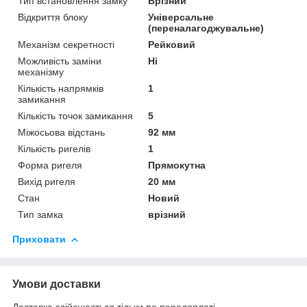
Тип встановлення замку
Врізний
Відкриття блоку
Універсальне
(переналагоджувальне)
Механізм секретності
Рейковий
Можливість заміни
Ні
механізму
Кількість напрямків
1
замикання
Кількість точок замикання
5
Міжосьова відстань
92 мм
Кількість ригелів
1
Форма ригеля
Прямокутна
Вихід ригеля
20 мм
Стан
Новий
Тип замка
врізний
Приховати
Умови доставки
Доставка здійснюється тільки по передоплаті.