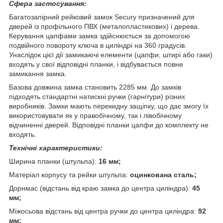
Сфера застосування:
Багатозапірний рейковий замок Secury призначений для
дверей із профільного ПВХ (металопластикових) і дерева.
Керування цапфами замка здійснюється за допомогою
подвійного повороту ключа в циліндрі на 360 градусів.
Унаслідок цієї дії замикаючі елементи (цапфи, штирі або гаки)
входять у свої відповідні планки, і відбувається повне
замикання замка.
Базова довжина замка становить 2285 мм. До замків
підходять стандартні натискні ручки (гарнітури) різних
виробників. Замки мають перекидну защіпку, що дає змогу їх
використовувати як у правобічному, так і лівобічному
відчиненні дверей. Відповідні планки цапфи до комплекту не
входять.
Технічні характеристики:
Ширина планки (штульпа):
16 мм;
Матеріал корпусу та рейки штульпа:
оцинкована сталь;
Дорнмас (відстань від краю замка до центра циліндра):
45
мм;
Міжосьова відстань від центра ручки до центра циліндра:
92
мм;