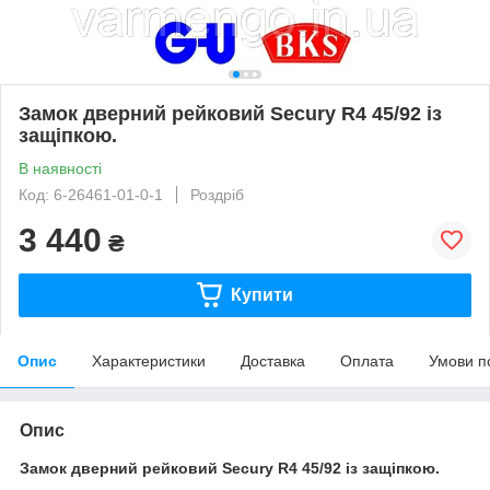
Замок дверний рейковий Secury R4 45/92 із
защіпкою.
В наявності
Код: 6-26461-01-0-1
Роздріб
3 440
₴
Купити
Опис
Характеристики
Доставка
Оплата
Умови п
Опис
Замок
дверний рейковий
Secury
R4 45/92 із защіпкою.