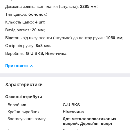
Довжина зовнішньої планки (штульпа):
2285 мм;
Тип цапфи:
бочонок;
Кількість цапф:
4 шт;
Вихід ригеля:
20 мм;
Відстань від низу планки (штульпа) до центру ручки:
1050 мм;
Отвір під ручку:
8х8 мм.
Виробник:
G-U BKS, Німеччина.
Приховати
Характеристики
Основні атрибути
Виробник
G-U BKS
Країна виробник
Німеччина
Застосування замку
Для металлопластиковых
дверей, Дерев'яні двері