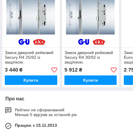
Замок дверний рейковий
Замок дверний рейковий
Замо
Secury R4 25/92 із
Secury R4 30/92 із
Euro
защіпкою.
защіпкою.
защі
3 440
5 912
2 7
₴
₴
Купити
Купити
Про нас
Рейтинг не сформований
Менше 5 відгуків за останній рік
Працює з 15.11.2013