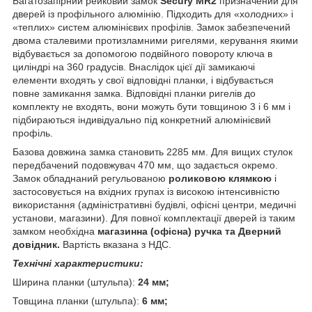
Багатозапірний рейковий замок
Secury MR2
призначений для
дверей із профільного алюмінію. Підходить для «холодних» і
«теплих» систем алюмінієвих профілів. Замок забезпечений
двома сталевими протизламними ригелями, керування якими
відбувається за допомогою подвійного повороту ключа в
циліндрі на 360 градусів. Внаслідок цієї дії замикаючі
елементи входять у свої відповідні планки, і відбувається
повне замикання замка. Відповідні планки ригелів до
комплекту не входять, вони можуть бути товщиною 3 і 6 мм і
підбираються індивідуально під конкретний алюмінієвий
профіль.
Базова довжина замка становить 2285 мм. Для вищих стулок
передбачений подовжувач 470 мм, що задається окремо.
Замок обладнаний регульованою
роликовою клямкою
і
застосовується на вхідних групах із високою інтенсивністю
використання (адміністративні будівлі, офісні центри, медичні
установи, магазини). Для повної комплектації дверей із таким
замком необхідна
магазинна (офісна) ручка та Дверний
довідник.
Вартість вказана з НДС.
Технічні характеристики:
Ширина планки (штульпа):
24 мм;
Товщина планки (штульпа):
6 мм;