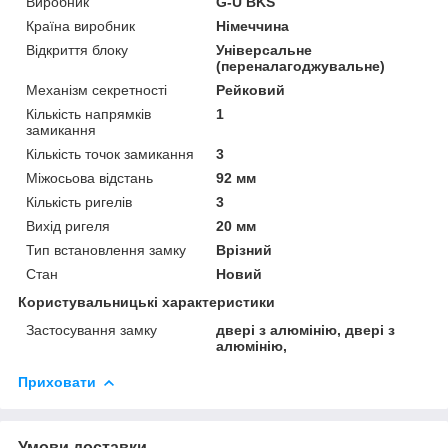
Виробник
G-U BKS
Країна виробник
Німеччина
Відкриття блоку
Універсальне
(переналагоджувальне)
Механізм секретності
Рейковий
Кількість напрямків
1
замикання
Кількість точок замикання
3
Міжосьова відстань
92 мм
Кількість ригелів
3
Вихід ригеля
20 мм
Тип встановлення замку
Врізний
Стан
Новий
Користувальницькі характеристики
Застосування замку
двері з алюмінію, двері з
алюмінію,
Приховати
Умови доставки