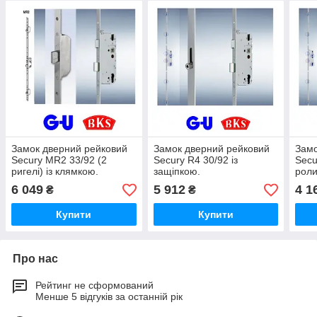
Замок дверний рейковий
Замок дверний рейковий
Замо
Secury MR2 33/92 (2
Secury R4 30/92 із
Secu
ригелі) із клямкою.
защіпкою.
роли
6 049
5 912
4 1
₴
₴
Купити
Купити
Про нас
Рейтинг не сформований
Менше 5 відгуків за останній рік