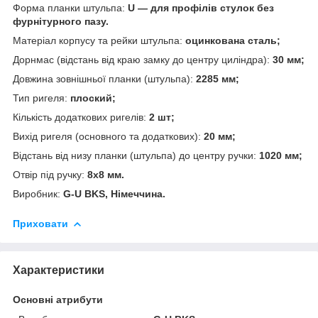
Форма планки штульпа:
U
— для профілів стулок без
фурнітурного пазу.
Матеріал корпусу та рейки штульпа:
оцинкована сталь;
Дорнмас (відстань від краю замку до центру циліндра):
30 мм;
Довжина зовнішньої планки (штульпа):
2285 мм;
Тип ригеля:
плоский;
Кількість додаткових ригелів:
2 шт;
Вихід ригеля (основного та додаткових):
20 мм;
Відстань від низу планки (штульпа) до центру ручки:
1020 мм;
Отвір під ручку:
8х8 мм.
Виробник:
G-U BKS, Німеччина.
Приховати
Характеристики
Основні атрибути