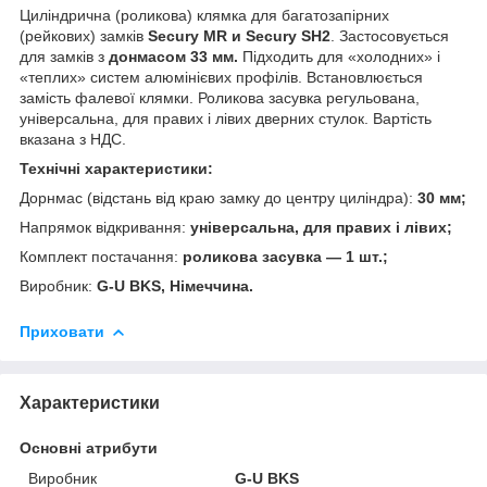
Циліндрична (роликова) клямка для багатозапірних
(рейкових) замків
Secury MR и Secury SH2
. Застосовується
для замків з
донмасом 33 мм.
Підходить для «холодних» і
«теплих» систем алюмінієвих профілів. Встановлюється
замість фалевої клямки. Роликова засувка регульована,
універсальна, для правих і лівих дверних стулок. Вартість
вказана з НДС.
Технічні характеристики:
Дорнмас (відстань від краю замку до центру циліндра):
30 мм;
Напрямок відкривання:
універсальна, для правих і лівих;
Комплект постачання:
роликова засувка — 1 шт.;
Виробник:
G-U BKS, Німеччина.
Приховати
Характеристики
Основні атрибути
Виробник
G-U BKS