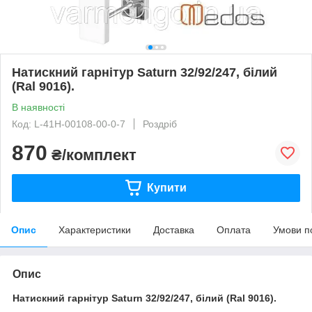
Натискний гарнітур Saturn 32/92/247, білий
(Ral 9016).
В наявності
Код: L-41H-00108-00-0-7
Роздріб
870
₴/комплект
Купити
Опис
Характеристики
Доставка
Оплата
Умови п
Опис
Натискний гарнітур S
aturn
32/92/247, білий (Ral 9016).