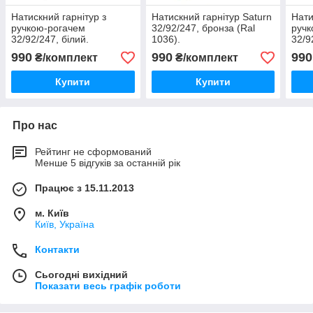
Натискний гарнітур з
Натискний гарнітур Saturn
Нати
ручкою-рогачем
32/92/247, бронза (Ral
ручк
32/92/247, білий.
1036).
32/9
990
990
990
₴/комплект
₴/комплект
Купити
Купити
Про нас
Рейтинг не сформований
Менше 5 відгуків за останній рік
Працює з 15.11.2013
м. Київ
Київ, Україна
Контакти
Сьогодні вихідний
Показати весь графік роботи