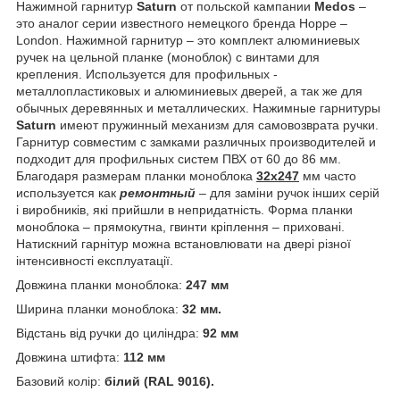
Нажимной гарнитур
S
aturn
от польской кампании
Medos
–
это аналог серии известного немецкого бренда Hoppe –
London. Нажимной гарнитур – это комплект алюминиевых
ручек на цельной планке (моноблок) с винтами для
крепления. Используется для профильных -
металлопластиковых и алюминиевых дверей, а так же для
обычных деревянных и металлических. Нажимные гарнитуры
S
aturn
имеют пружинный механизм для самовозврата ручки.
Гарнитур совместим с замками различных производителей и
подходит для профильных систем ПВХ от 60 до 86 мм.
Благодаря размерам планки моноблока
32х247
мм часто
используется как
ремонтный
– для заміни ручок інших серій
і виробників, які прийшли в непридатність. Форма планки
моноблока – прямокутна, гвинти кріплення – приховані.
Натискний гарнітур можна встановлювати на двері різної
інтенсивності експлуатації.
Довжина планки моноблока:
247 мм
Ширина планки моноблока:
32 мм.
Відстань від ручки до циліндра:
92 мм
Довжина штифта:
112 мм
Базовий колір:
білий
(
RAL 9016).