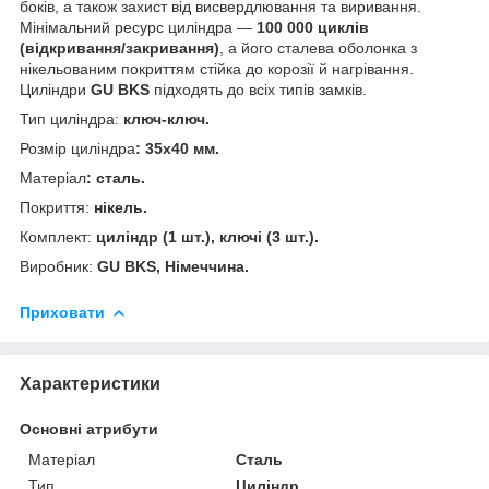
боків, а також захист від висвердлювання та виривання.
Мінімальний ресурс циліндра —
100 000 циклів
(відкривання/закривання)
, а його сталева оболонка з
нікельованим покриттям стійка до корозії й нагрівання.
Циліндри
GU BKS
підходять до всіх типів замків.
Тип циліндра:
ключ-ключ.
Розмір циліндра
:
35х40 мм.
Матеріал
:
сталь.
Покриття:
нікель
.
Комплект:
циліндр (1 шт.), ключі (3 шт.).
Виробник:
GU
BKS
, Німеччина.
Приховати
Характеристики
Основні атрибути
Матеріал
Сталь
Тип
Циліндр