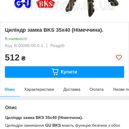
Циліндр замка BKS 35х40 (Німеччина).
В наявності
Код: B-00086-00-0-1
Роздріб
512
₴
Купити
Опис
Характеристики
Доставка
Оплата
Умови п
Опис
Циліндр
замка
BKS 35х40 (Німеччина).
Циліндри замикання
GU BKS
мають функцію безпеки з обох